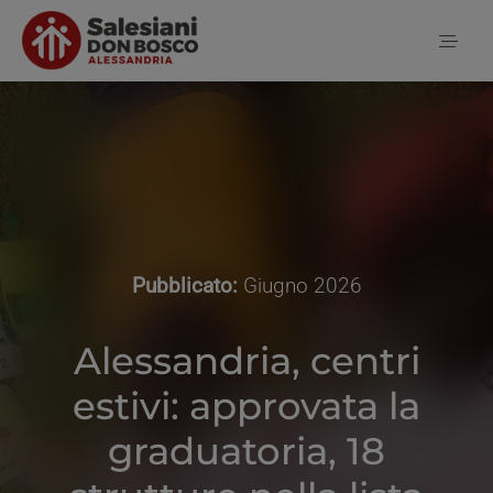
Salta
al
Toggl
contenuto
Naviga
Home
Notizie
Pubblicato:
Giugno 2026
Chi siamo
Alessandria, centri
estivi: approvata la
Contatti
graduatoria, 18