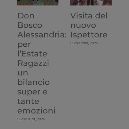
Don
Visita del
L
Bosco
nuovo
d
Alessandria:
Ispettore
I
per
d
Luglio 23rd, 2026
l’Estate
G
Ragazzi
D
un
Lug
bilancio
super e
tante
emozioni
Luglio 31st, 2026