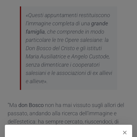
«Questi appuntamenti restituiscono
l’immagine completa di una
grande
famiglia
, che comprende in modo
particolare le tre Opere salesiane: la
Don Bosco del Cristo e gli istituti
Maria Ausiliatrice e Angelo Custode,
senza dimenticare i cooperatori
salesiani e le associazioni di ex allievi
e allieve».
“Ma
don Bosco
non ha mai vissuto sugli allori del
passato, andando alla ricerca dell’immagine e
dell’estetica: ha sempre cercato, riuscendoci, di
incidere nella vita delle persone e ci invita a farlo