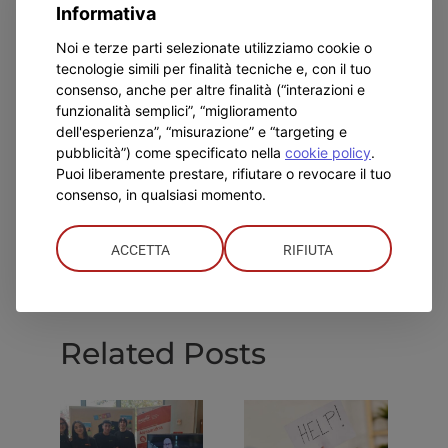
anche oggi, in una società che sta cambiando
Informativa
giorno dopo giorno. Per questo sono fondamentali
Noi e terze parti selezionate utilizziamo cookie o
il
confronto e il dialogo con la Chiesa
locale e le
tecnologie simili per finalità tecniche e, con il tuo
istituzioni, in modo da capire cosa si aspettano da
consenso, anche per altre finalità (“interazioni e
noi e cosa possiamo offrire ai ragazzi di qualsiasi
funzionalità semplici”, “miglioramento
dell'esperienza”, “misurazione” e “targeting e
provenienza, senza distinzioni. Ma con uno
pubblicità”) come specificato nella
cookie policy
.
sguardo speciale rivolto a quelli più in difficoltà
“.
Puoi liberamente prestare, rifiutare o revocare il tuo
consenso, in qualsiasi momento.
Previous
Next
ACCETTA
RIFIUTA
Related Posts