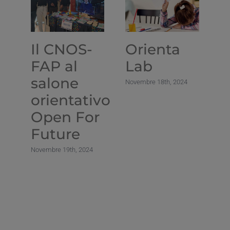
Il CNOS-
Orienta
FAP al
Lab
salone
“
Novembre 18th, 2024
orientativo
f
Open For
c
Future
d
V
Novembre 19th, 2024
a
d
C
No