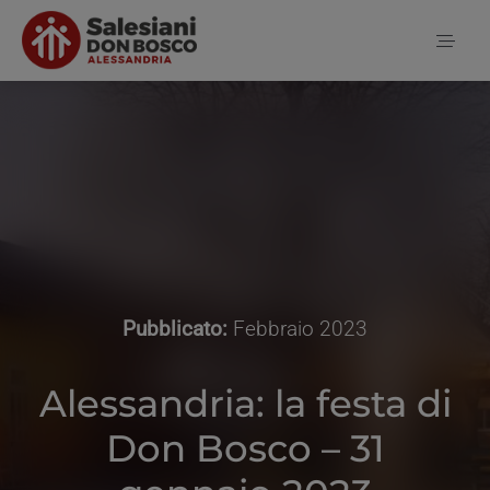
Salta
al
Toggl
contenuto
Naviga
Home
Notizie
Chi siamo
Pubblicato:
Febbraio 2023
Alessandria: la festa di
Contatti
Don Bosco – 31