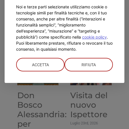
Noi e terze parti selezionate utilizziamo cookie o
Previous
Next
tecnologie simili per finalità tecniche e, con il tuo
consenso, anche per altre finalità (“interazioni e
funzionalità semplici”, “miglioramento
dell'esperienza”, “misurazione” e “targeting e
pubblicità”) come specificato nella
cookie policy
.
Related Posts
Puoi liberamente prestare, rifiutare o revocare il tuo
consenso, in qualsiasi momento.
ACCETTA
RIFIUTA
Don
Visita del
L
Bosco
nuovo
d
Alessandria:
Ispettore
I
per
d
Luglio 23rd, 2026