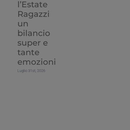
l’Estate
G
Ragazzi
D
un
Lug
bilancio
super e
tante
emozioni
Luglio 31st, 2026