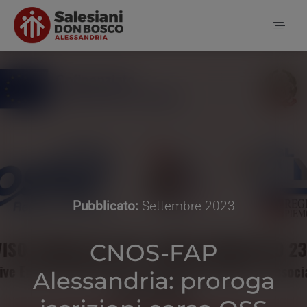
Salta
al
Toggl
contenuto
Naviga
Home
Notizie
Chi siamo
Pubblicato:
Settembre 2023
CNOS-FAP
Contatti
Alessandria: proroga