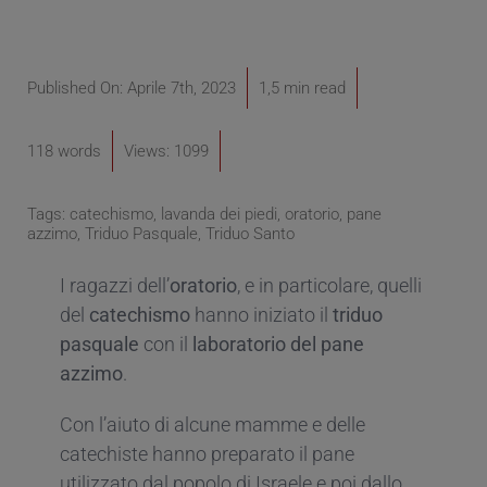
Published On: Aprile 7th, 2023
1,5 min read
118 words
Views: 1099
Tags:
catechismo
,
lavanda dei piedi
,
oratorio
,
pane
azzimo
,
Triduo Pasquale
,
Triduo Santo
I ragazzi dell’
oratorio
, e in particolare, quelli
del
catechismo
hanno iniziato il
triduo
pasquale
con il
laboratorio
del
pane
azzimo
.
Con l’aiuto di alcune mamme e delle
catechiste hanno preparato il pane
utilizzato dal popolo di Israele e poi dallo