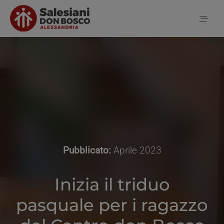
Salta
al
Toggl
contenuto
Naviga
Home
Notizie
Chi siamo
Pubblicato:
Aprile 2023
Inizia il triduo
Contatti
pasquale per i ragazzo