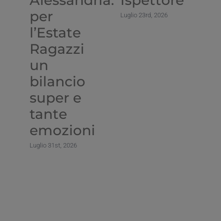
Alessandria:
Ispettore
I
per
d
Luglio 23rd, 2026
l’Estate
G
Ragazzi
D
un
Lug
bilancio
super e
tante
emozioni
Luglio 31st, 2026