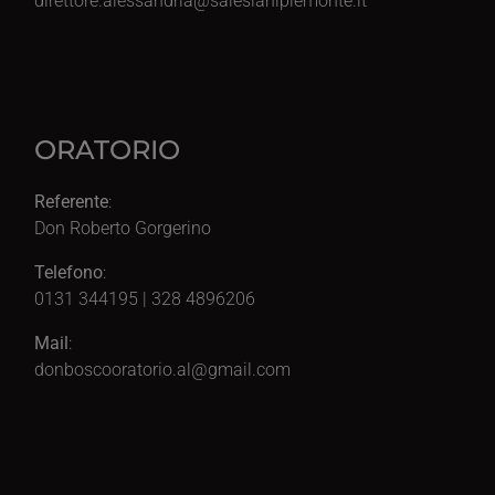
direttore.alessandria@salesianipiemonte.it
ORATORIO
Referente
:
Don Roberto Gorgerino
Telefono
:
0131 344195 | 328 4896206
Mail
:
donboscooratorio.al@gmail.com