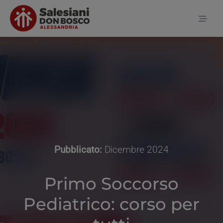
Salta
al
Toggl
contenuto
Naviga
Home
Notizie
Chi siamo
Pubblicato:
Dicembre 2024
Primo Soccorso
Contatti
Pediatrico: corso per