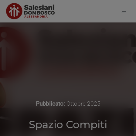
Salta
al
Toggl
contenuto
Naviga
Home
Notizie
Chi siamo
Pubblicato:
Ottobre 2025
Contatti
Spazio Compiti