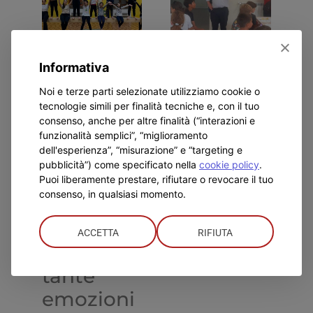
Don
Visita del
L
Informativa
Bosco
nuovo
d
Noi e terze parti selezionate utilizziamo cookie o
tecnologie simili per finalità tecniche e, con il tuo
Alessandria:
Ispettore
I
consenso, anche per altre finalità (“interazioni e
per
d
funzionalità semplici”, “miglioramento
Luglio 23rd, 2026
dell'esperienza”, “misurazione” e “targeting e
l’Estate
G
pubblicità”) come specificato nella
cookie policy
.
Ragazzi
D
Puoi liberamente prestare, rifiutare o revocare il tuo
consenso, in qualsiasi momento.
un
Lug
bilancio
ACCETTA
RIFIUTA
super e
tante
emozioni