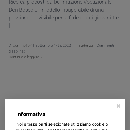
Ricerca proposti dall'Animazione Vocazionale!
Don Bosco è il modello insuperabile di una
passione indivisibile per la fede e per i giovani. Le
[...]
Di
admin5157
|
Settembre 14th, 2022
|
In Evidenza
|
Commenti
su
disabilitati
Animazione
Continua a leggere
Vocazionale:
Gruppi
Ricerca
2022
–
2023
Informativa
Noi e terze parti selezionate utilizziamo cookie o