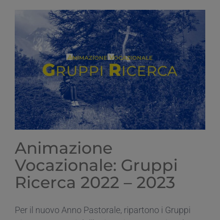
avesse
Ragione?
2022/2023
–
ECCO
TUA
MADRE
Animazione
Vocazionale: Gruppi
Ricerca 2022 – 2023
Per il nuovo Anno Pastorale, ripartono i Gruppi