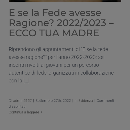
E se la Fede avesse
Ragione? 2022/2023 –
ECCO TUA MADRE
Riprendono gli appuntamenti di "E se la fede
avesse ragione?" per l'anno 2022-2023: sei
incontri rivolti ai giovani per un percorso
autentico di fede, organizzati in collaborazione
con la [...]
Di
admin5157
|
Settembre 27th, 2022
|
In Evidenza
|
Commenti
su
disabilitati
E
Continua a leggere
se
la
Fede