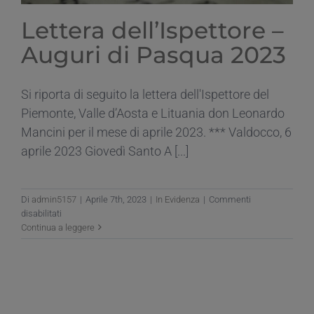
Lettera dell’Ispettore –
Auguri di Pasqua 2023
Si riporta di seguito la lettera dell'Ispettore del
Piemonte, Valle d’Aosta e Lituania don Leonardo
Mancini per il mese di aprile 2023. *** Valdocco, 6
aprile 2023 Giovedì Santo A [...]
Di
admin5157
|
Aprile 7th, 2023
|
In Evidenza
|
Commenti
su
disabilitati
Lettera
Continua a leggere
dell’Ispettore
–
Auguri
di
Pasqua
2023