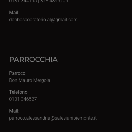
0131 344195 | 328 4896206
Mail
:
donboscooratorio.al@gmail.com
PARROCCHIA
Parroco
:
Don Mauro Mergola
Telefono
:
0131 346527
Mail
:
parroco.alessandria@salesianipiemonte.it