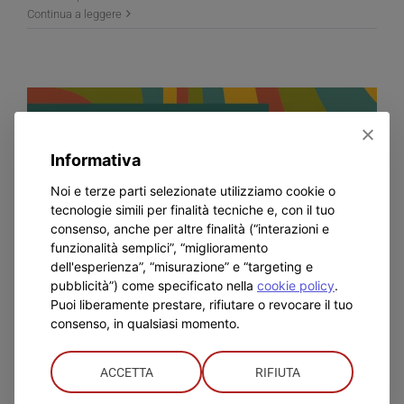
Prima
Continua a leggere
domenica
di
Avvento
con
i
bambini
del
Informativa
Catechismo
Noi e terze parti selezionate utilizziamo cookie o
tecnologie simili per finalità tecniche e, con il tuo
consenso, anche per altre finalità (“interazioni e
funzionalità semplici”, “miglioramento
dell'esperienza”, “misurazione” e “targeting e
pubblicità”) come specificato nella
cookie policy
.
Puoi liberamente prestare, rifiutare o revocare il tuo
consenso, in qualsiasi momento.
È in partenza il gruppi
dell’accoglienza
ACCETTA
RIFIUTA