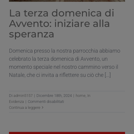
La terza domenica di
Avvento: iniziare alla
speranza
Domenica presso la nostra parrocchia abbiamo
celebrato la terza domenica di Avvento, un
momento speciale nel nostro cammino verso il
Natale, che ci invita a riflettere su ciò che [...]
Di
admin5157
|
Dicembre 18th, 2024
|
home
,
In
su
Evidenza
|
Commenti disabilitati
La
Continua a leggere
terza
domenica
di
Avvento: