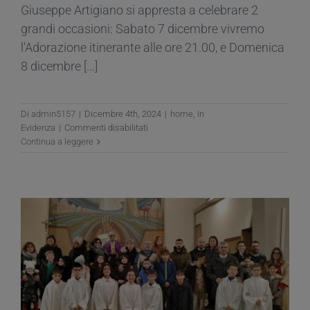
Giuseppe Artigiano si appresta a celebrare 2
grandi occasioni: Sabato 7 dicembre vivremo
l'Adorazione itinerante alle ore 21.00, e Domenica
8 dicembre [...]
Di
admin5157
|
Dicembre 4th, 2024
|
home
,
In
su
Evidenza
|
Commenti disabilitati
Adorazione
Continua a leggere
itinerante
e
Solennità
dell’Immacolata
Concezione