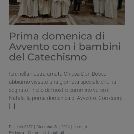
Prima domenica di
Avvento con i bambini
del Catechismo
Ieri, nella nostra amata Chiesa Don Bosco,
abbiamo vissuto una giornata speciale che ha
segnato l’inizio del nostro cammino verso il
Natale, la prima domenica di Avvento. Con cuore
[...]
Di
admin5157
|
Dicembre 3rd, 2024
|
home
,
In
su
Evidenza
|
Commenti disabilitati