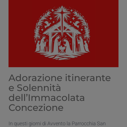
iniziare
alla
speranza
Adorazione itinerante
e Solennità
dell’Immacolata
Concezione
In questi giorni di Avvento la Parrocchia San