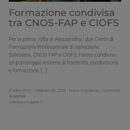
Formazione condivisa
tra CNOS-FAP e CIOFS
Per la prima volta in Alessandria i due Centri di
Formazione Professionale di ispirazione
Salesiana, CNOS-FAP e CIOFS, hanno condiviso
un pomeriggio insieme di fraternità, condivisione
e formazione. [...]
Di
admin5157
|
Febbraio 6th, 2025
|
home
,
In Evidenza
|
Commenti
su
disabilitati
Formazione
Continua a leggere
condivisa
tra
CNOS-
FAP