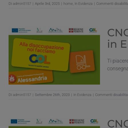
Di
admin5157
|
Aprile 3rd, 2025
|
home
,
In Evidenza
|
Commenti disabilita
CNO
in 
Ti piacer
consegna? 
Di
admin5157
|
Settembre 26th, 2023
|
In Evidenza
|
Commenti disabilita
CNO