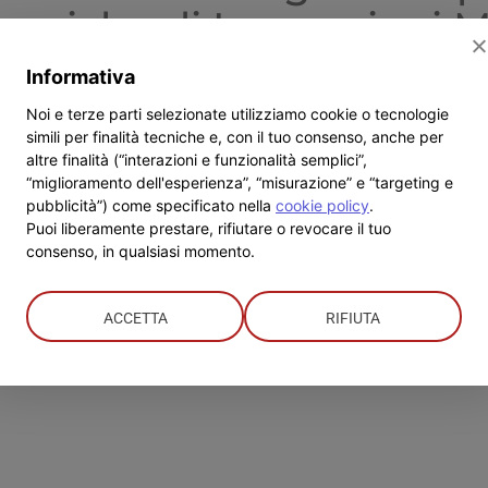
adulti
Tecniche di Lavorazioni
disoccupati
in
Elementi
Informativa
ebbe imparare a leggere un disegno tecnico, fare lavorazio
di
Operazioni
Noi e terze parti selezionate utilizziamo cookie o tecnologie
ratuito che fa per te! Il percorso fornisce [...]
di
simili per finalità tecniche e, con il tuo consenso, anche per
Magazzino
altre finalità (“interazioni e funzionalità semplici”,
“miglioramento dell'esperienza”, “misurazione” e “targeting e
pubblicità”) come specificato nella
cookie policy
.
su
ti
Puoi liberamente prestare, rifiutare o revocare il tuo
CNOS-
consenso, in qualsiasi momento.
FAP:
corso
gratuito
ACCETTA
RIFIUTA
per
adulti
disoccupati
in
Tecniche
di
Lavorazioni
Meccaniche