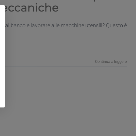
 Meccaniche
ni al banco e lavorare alle macchine utensili? Questo è
Continua a leggere