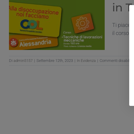
in 
Ti piacer
il corso g
Di
admin5157
|
Settembre 12th, 2023
|
In Evidenza
|
Commenti disabilita