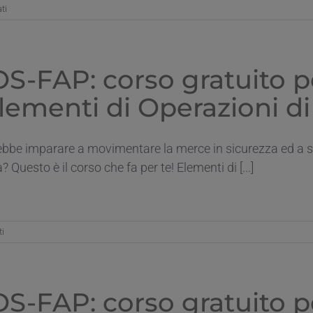
su
ti
Corso
gratuito
per
Operatore
S-FAP: corso gratuito pe
Socio
Sanitario
Elementi di Operazioni d
(O.S.S.)
al
CNOS-
ebbe imparare a movimentare la merce in sicurezza ed a s
FAP
di
Questo è il corso che fa per te! Elementi di [...]
Alessandria
su
ti
CNOS-
FAP:
corso
gratuito
S-FAP: corso gratuito pe
per