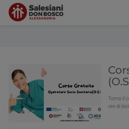
Salta
al
contenuto
Cor
(O.
l
Torna il 
ore di lez