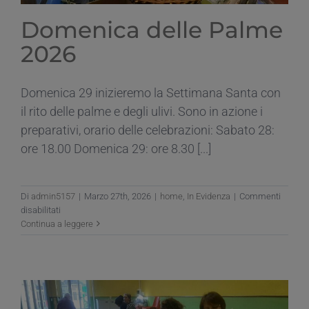
Domenica delle Palme
2026
Domenica 29 inizieremo la Settimana Santa con
il rito delle palme e degli ulivi. Sono in azione i
preparativi, orario delle celebrazioni: Sabato 28:
ore 18.00 Domenica 29: ore 8.30 [...]
Di
admin5157
|
Marzo 27th, 2026
|
home
,
In Evidenza
|
Commenti
su
disabilitati
Domenica
Continua a leggere
delle
Palme
2026