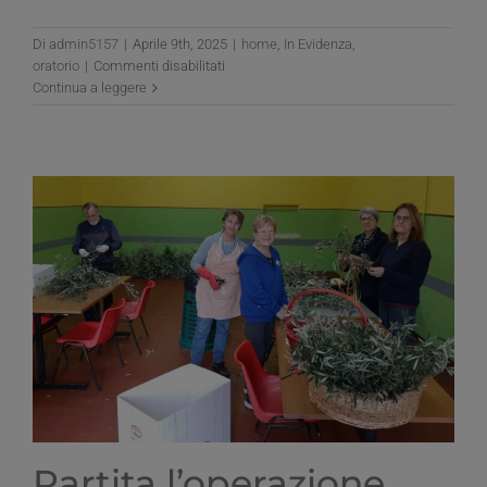
Di
admin5157
|
Aprile 9th, 2025
|
home
,
In Evidenza
,
su
oratorio
|
Commenti disabilitati
Operazione
Continua a leggere
Domenica
delle
Palme:
cercasi
volontari!
Partita l’operazione