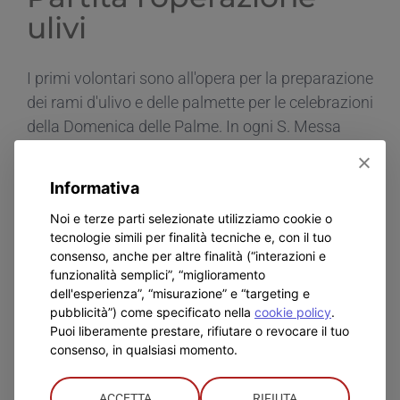
ulivi
I primi volontari sono all'opera per la preparazione
dei rami d'ulivo e delle palmette per le celebrazioni
della Domenica delle Palme. In ogni S. Messa
saranno benedette, in particolare quella [...]
Informativa
Di
admin5157
|
Marzo 20th, 2024
|
home
,
In Evidenza
|
Commenti
Noi e terze parti selezionate utilizziamo cookie o
su
disabilitati
tecnologie simili per finalità tecniche e, con il tuo
Partita
Continua a leggere
consenso, anche per altre finalità (“interazioni e
l’operazione
funzionalità semplici”, “miglioramento
ulivi
dell'esperienza”, “misurazione” e “targeting e
pubblicità”) come specificato nella
cookie policy
.
Puoi liberamente prestare, rifiutare o revocare il tuo
consenso, in qualsiasi momento.
ACCETTA
RIFIUTA