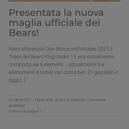
Presentata la nuova
maglia ufficiale dei
Bears!
Nato all'oratorio Don Bosco nell'ottobre 2021 il
Team dei Bears Flag Under 13, era inizialmente
composto da 6 elementi…..attualmente tra
allenamenti e tornei vari conta ben 21 giocatori e
oggi [...]
Di
admin5157
|
Marzo 30th, 2023
|
In Evidenza
|
Commenti
su
disabilitati
Presentata
Continua a leggere
la
nuova
maglia