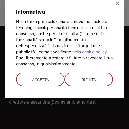
Informativa
Noi e terze parti selezionate utilizziamo cookie o
tecnologie simili per finalità tecniche e, con il tuo
consenso, anche per altre finalità (“interazioni e
funzionalità semplici”, “miglioramento
ISTITUTO
dell'esperienza”, “misurazione” e “targeting e
pubblicità”) come specificato nella
cookie policy
.
Puoi liberamente prestare, rifiutare o revocare il tuo
Direttore
:
consenso, in qualsiasi momento.
Don Mauro Mergola
Telefono
:
ACCETTA
RIFIUTA
0131 344195
Mail
:
direttore.alessandria@salesianipiemonte.it