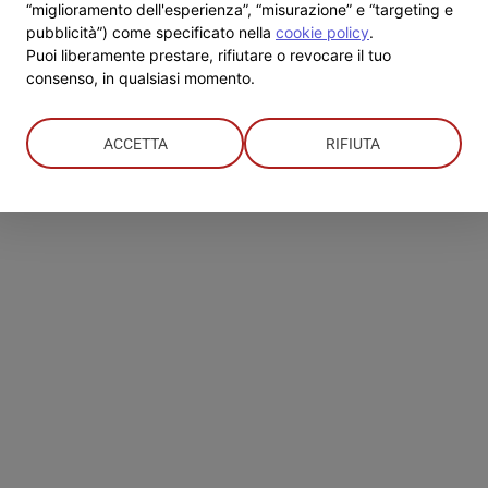
Giubileo
“miglioramento dell'esperienza”, “misurazione” e “targeting e
degli
pubblicità”) come specificato nella
cookie policy
.
adolescenti:
Puoi liberamente prestare, rifiutare o revocare il tuo
aperte
consenso, in qualsiasi momento.
le
iscrizioni
ACCETTA
RIFIUTA