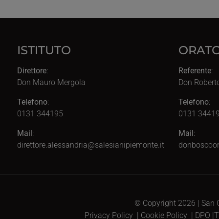
ISTITUTO
ORATO
Direttore
:
Referente
:
Don Mauro Mergola
Don Robert
Telefono
:
Telefono
:
0131 344195
0131 34419
Mail
:
Mail
:
direttore.alessandria@salesianipiemonte.it
donboscoor
© Copyright 2026 | San G
Privacy Policy
|
Cookie Policy
|
DPO
|
T