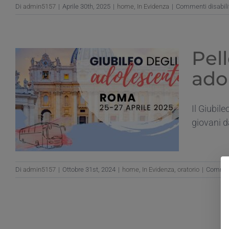
Di
admin5157
|
Aprile 30th, 2025
|
home
,
In Evidenza
|
Commenti disabilit
Pel
adol
Il Giubil
giovani da
Di
admin5157
|
Ottobre 31st, 2024
|
home
,
In Evidenza
,
oratorio
|
Comment