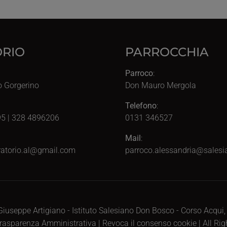
RIO
PARROCCHIA
Parroco
:
o Gorgerino
Don Mauro Mergola
Telefono
:
5 | 328 4896206
0131 346527
Mail
:
atorio.al@gmail.com
parroco.alessandria@salesia
iuseppe Artigiano - Istituto Salesiano Don Bosco - Corso Acqui
rasparenza Amministrativa
|
Revoca il consenso cookie
| All Ri