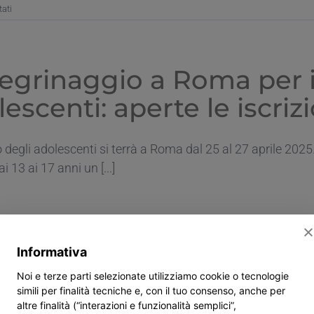
su
ati
Giubileo
degli
Adolescenti
a
legrinaggio a Roma per i
Roma:
il
escenti: aperte le iscriz
commento
dei
ragazzi
eo degli adolescenti si terrà a Roma dal 25 al 27 aprile 2025
i 13 ai 17 anni un [...]
su
i disabilitati
Pellegrinaggio
Informativa
a
Roma
Noi e terze parti selezionate utilizziamo cookie o tecnologie
per
simili per finalità tecniche e, con il tuo consenso, anche per
il
altre finalità (“interazioni e funzionalità semplici”,