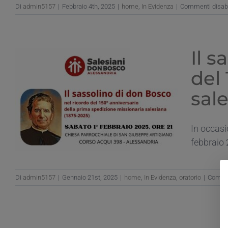
Di
admin5157
|
Febbraio 4th, 2025
|
home
,
In Evidenza
|
Commenti disabil
Il s
del
sal
In occasi
febbraio 
Di
admin5157
|
Gennaio 21st, 2025
|
home
,
In Evidenza
,
oratorio
|
Commen