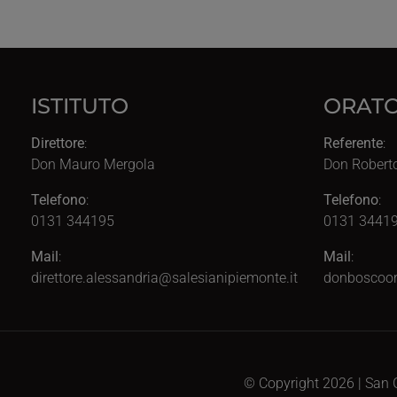
ISTITUTO
ORATO
Direttore
:
Referente
:
Don Mauro Mergola
Don Robert
Telefono
:
Telefono
:
0131 344195
0131 34419
Mail
:
Mail
:
direttore.alessandria@salesianipiemonte.it
donboscoor
© Copyright 2026 | San G