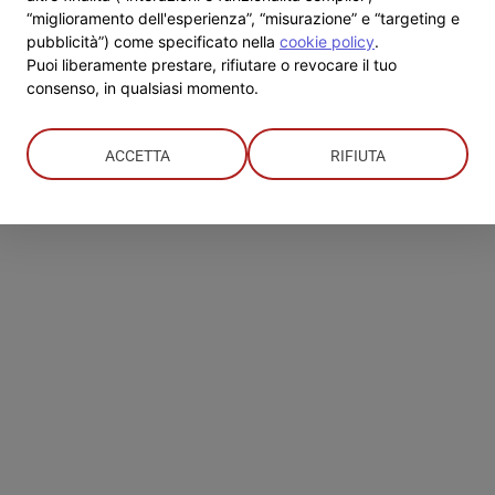
“miglioramento dell'esperienza”, “misurazione” e “targeting e
una
pubblicità”) come specificato nella
cookie policy
.
serata
Puoi liberamente prestare, rifiutare o revocare il tuo
nel
consenso, in qualsiasi momento.
ricordo
del
150°
della
ACCETTA
RIFIUTA
prima
spedizione
missionaria
salesiana