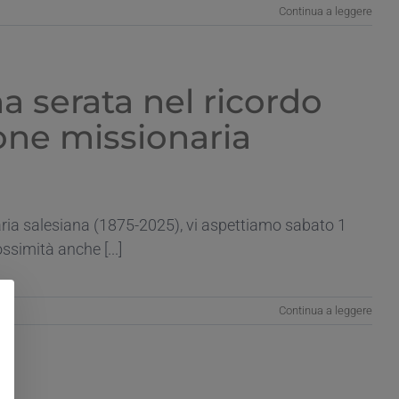
Continua a leggere
na serata nel ricordo
ione missionaria
aria salesiana (1875-2025), vi aspettiamo sabato 1
ssimità anche [...]
Continua a leggere