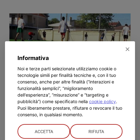
FAP
il
Sal
Day
per
trovare
lavoro
–
La
Voce
Informativa
Alessandrina
Noi e terze parti selezionate utilizziamo cookie o
tecnologie simili per finalità tecniche e, con il tuo
consenso, anche per altre finalità (“interazioni e
funzionalità semplici”, “miglioramento
dell'esperienza”, “misurazione” e “targeting e
“Fai gol per la ricerca”:
pubblicità”) come specificato nella
cookie policy
.
Puoi liberamente prestare, rifiutare o revocare il tuo
torneo di Fil alla Don
consenso, in qualsiasi momento.
Bosco – La Voce
Alessandrina
ACCETTA
RIFIUTA