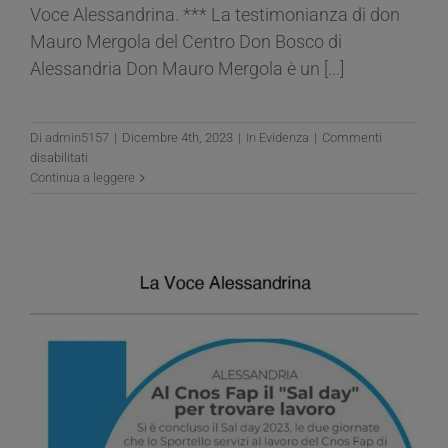
Voce Alessandrina. *** La testimonianza di don
Mauro Mergola del Centro Don Bosco di
Alessandria Don Mauro Mergola è un [...]
Di
admin5157
|
Dicembre 4th, 2023
|
In Evidenza
|
Commenti
su
disabilitati
I
Continua a leggere
sacerdoti
che
aiutano
i
giovani
in
difficoltà
–
La
Voce
Alessandrina