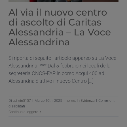
Al via il nuovo centro
di ascolto di Caritas
Alessandria – La Voce
Alessandrina
Si riporta di seguito l'articolo apparso su La Voce
Alessandrina. *** Dal 5 febbraio nei locali della
segreteria CNOS-FAP in corso Acqui 400 ad
Alessandria è attivo il nuovo Centro [...]
Di
admin5157
|
Marzo 10th, 2025
|
home
,
In Evidenza
|
Commenti
su
disabilitati
Al
Continua a leggere
via
il