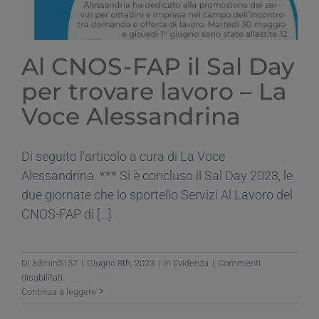
Al CNOS-FAP il Sal Day
per trovare lavoro – La
Voce Alessandrina
Di seguito l'articolo a cura di La Voce
Alessandrina. *** Si è concluso il Sal Day 2023, le
due giornate che lo sportello Servizi Al Lavoro del
CNOS-FAP di [...]
Di
admin5157
|
Giugno 8th, 2023
|
In Evidenza
|
Commenti
su
disabilitati
Al
Continua a leggere
CNOS-