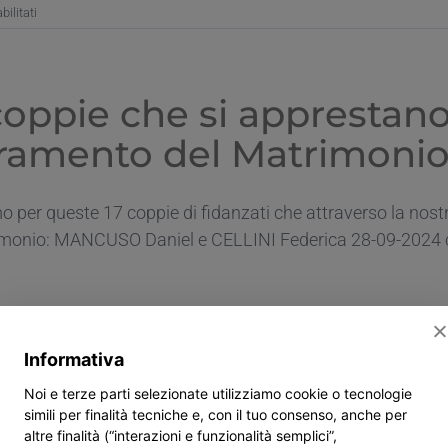
su
ilitati
Ritrovo
coppie
sposatesi
nel
coppie che si apprestano 
2023/2024
ramento del Matrimoni
 per queste 17 coppie di fidanzati che attraverso la nos
monio: MANCUSO Daniel e CELLINI Federica 28-09-2024 chi
su
tati
Le
Informativa
coppie
che
Noi e terze parti selezionate utilizziamo cookie o tecnologie
si
simili per finalità tecniche e, con il tuo consenso, anche per
apprestano
altre finalità (“interazioni e funzionalità semplici”,