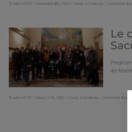
Di
admin5157
|
Novembre 8th, 2024
|
home
,
In Evidenza
|
Commenti disab
Le 
Sac
Preghiamo
del Matri
Di
admin5157
|
Marzo 11th, 2024
|
home
,
In Evidenza
|
Commenti disabili