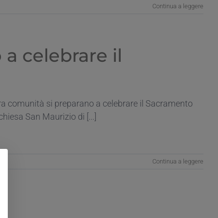
Continua a leggere
a celebrare il
o
tra comunità si preparano a celebrare il Sacramento
esa San Maurizio di [...]
Continua a leggere