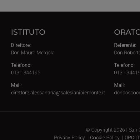
ISTITUTO
ORATO
Direttore
:
Referente
:
Don Mauro Mergola
Don Robert
Telefono
:
Telefono
:
0131 344195
0131 34419
Mail
:
Mail
:
direttore.alessandria@salesianipiemonte.it
donboscoor
© Copyright 2026 | San G
Privacy Policy
|
Cookie Policy
|
DPO
|
T