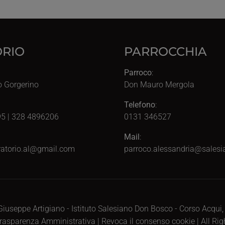
RIO
PARROCCHIA
Parroco
:
o Gorgerino
Don Mauro Mergola
Telefono
:
5 | 328 4896206
0131 346527
Mail
:
atorio.al@gmail.com
parroco.alessandria@salesia
iuseppe Artigiano - Istituto Salesiano Don Bosco - Corso Acqui
rasparenza Amministrativa
|
Revoca il consenso cookie
| All Ri