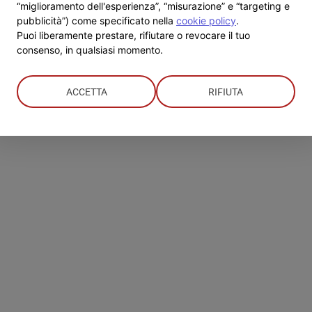
a
“miglioramento dell'esperienza”, “misurazione” e “targeting e
celebrare
pubblicità”) come specificato nella
cookie policy
.
il
Puoi liberamente prestare, rifiutare o revocare il tuo
Sacramento
consenso, in qualsiasi momento.
del
Matrimonio
ACCETTA
RIFIUTA