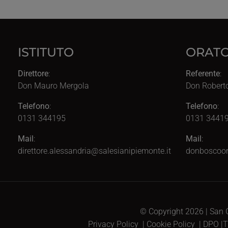
ISTITUTO
ORATO
Direttore
:
Referente
:
Don Mauro Mergola
Don Robert
Telefono
:
Telefono
:
0131 344195
0131 34419
Mail
:
Mail
:
direttore.alessandria@salesianipiemonte.it
donboscoor
© Copyright 2026 | San G
Privacy Policy
|
Cookie Policy
|
DPO
|
T