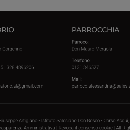
RIO
PARROCCHIA
Parroco
:
o Gorgerino
Don Mauro Mergola
Telefono
:
5 | 328 4896206
0131 346527
Mail
:
atorio.al@gmail.com
parroco.alessandria@salesia
iuseppe Artigiano - Istituto Salesiano Don Bosco - Corso Acqui
rasparenza Amministrativa
|
Revoca il consenso cookie
| All Ri