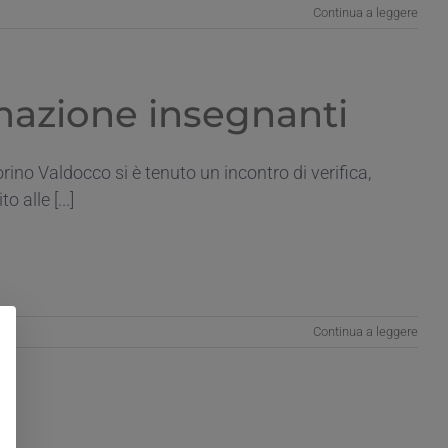
Continua a leggere
rmazione insegnanti
rino Valdocco si è tenuto un incontro di verifica,
alle [...]
Continua a leggere