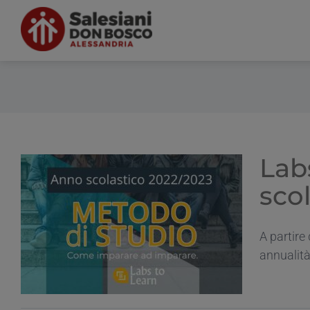
Salta
al
contenuto
Lab
sco
A partire
annualità