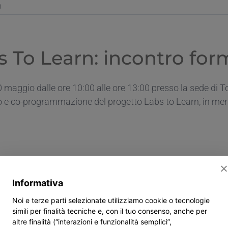
su
i
Labs
To
Learn:
partenza
s To Learn: incontro fo
Metodo
di
Studio
 maggio dalle ore 10:00 alle ore 13:00 presso la sede di To
anno
scolastico
 e co-programmazione del progetto Labs to Learn, in merito 
2022/2023
u
abs
Informativa
o
arn:
Noi e terze parti selezionate utilizziamo cookie o tecnologie
contro
simili per finalità tecniche e, con il tuo consenso, anche per
rmazione
altre finalità (“interazioni e funzionalità semplici”,