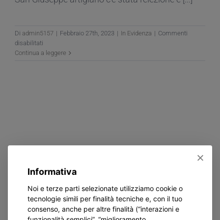
Di
admin5157
|
Febbraio 27th, 2023
|
In Evidenza
|
Commenti
su
disabilitati
Celebrato
Continua a leggere
il
rito
di
elezione
dei
cresimandi
Informativa
Noi e terze parti selezionate utilizziamo cookie o
tecnologie simili per finalità tecniche e, con il tuo
consenso, anche per altre finalità (“interazioni e
funzionalità semplici”, “miglioramento