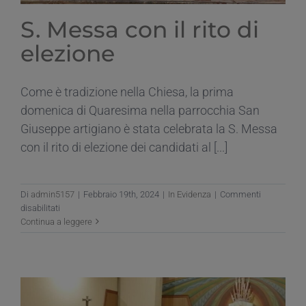
S. Messa con il rito di
elezione
Come è tradizione nella Chiesa, la prima
domenica di Quaresima nella parrocchia San
Giuseppe artigiano è stata celebrata la S. Messa
con il rito di elezione dei candidati al [...]
Di
admin5157
|
Febbraio 19th, 2024
|
In Evidenza
|
Commenti
su
disabilitati
S.
Continua a leggere
Messa
con
il
rito
di
elezione