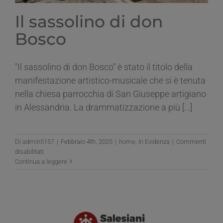
Il sassolino di don
Bosco
"Il sassolino di don Bosco" è stato il titolo della
manifestazione artistico-musicale che si è tenuta
nella chiesa parrocchia di San Giuseppe artigiano
in Alessandria. La drammatizzazione a più [...]
Di
admin5157
|
Febbraio 4th, 2025
|
home
,
In Evidenza
|
Commenti
su
disabilitati
Il
Continua a leggere
sassolino
di
don
Bosco