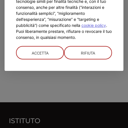
tecnologie simili per finalità tecniche e, con il tuo
spedizione
consenso, anche per altre finalità (“interazioni e
missionaria
funzionalità semplici”, “miglioramento
salesiana
dell'esperienza”, “misurazione” e “targeting e
pubblicità”) come specificato nella
cookie policy
.
Puoi liberamente prestare, rifiutare o revocare il tuo
consenso, in qualsiasi momento.
ACCETTA
RIFIUTA
ISTITUTO