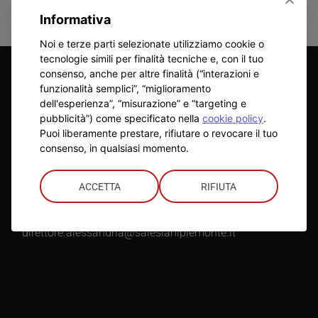
Informativa
Noi e terze parti selezionate utilizziamo cookie o
tecnologie simili per finalità tecniche e, con il tuo
consenso, anche per altre finalità (“interazioni e
ISTITUTO
funzionalità semplici”, “miglioramento
dell'esperienza”, “misurazione” e “targeting e
pubblicità”) come specificato nella
cookie policy
.
Direttore
:
Puoi liberamente prestare, rifiutare o revocare il tuo
Don Mauro Mergola
consenso, in qualsiasi momento.
Telefono
:
0131 344195
ACCETTA
RIFIUTA
Mail
:
direttore.alessandria@salesianipiemonte.it