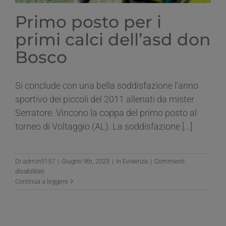
Primo posto per i
primi calci dell’asd don
Bosco
Si conclude con una bella soddisfazione l'anno
sportivo dei piccoli del 2011 allenati da mister
Serratore. Vincono la coppa del primo posto al
torneo di Voltaggio (AL). La soddisfazione [...]
Di
admin5157
|
Giugno 9th, 2023
|
In Evidenza
|
Commenti
su
disabilitati
Primo
Continua a leggere
posto
per
i
primi