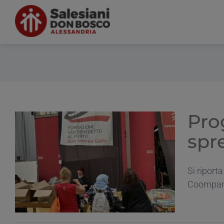
Salta
al
contenuto
Pro
spre
o
Si riport
Coompany&