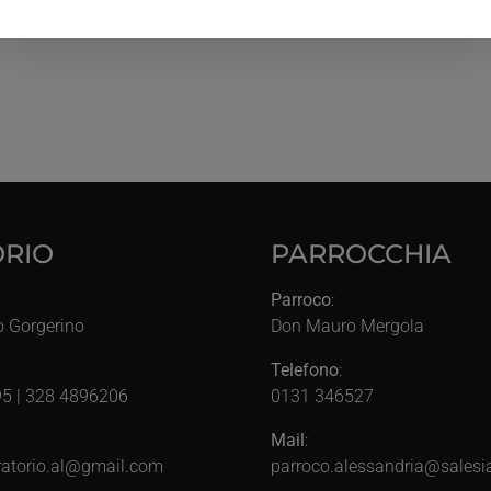
RIO
PARROCCHIA
Parroco
:
o Gorgerino
Don Mauro Mergola
Telefono
:
5 | 328 4896206
0131 346527
Mail
:
atorio.al@gmail.com
parroco.alessandria@salesia