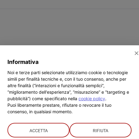
u
ogetto
ecuperando”:
essandria
ntro
reco
imentare
Informativa
ccolo
Noi e terze parti selezionate utilizziamo cookie o tecnologie
simili per finalità tecniche e, con il tuo consenso, anche per
altre finalità (“interazioni e funzionalità semplici”,
“miglioramento dell'esperienza”, “misurazione” e “targeting e
pubblicità”) come specificato nella
cookie policy
.
Puoi liberamente prestare, rifiutare o revocare il tuo
consenso, in qualsiasi momento.
ACCETTA
RIFIUTA