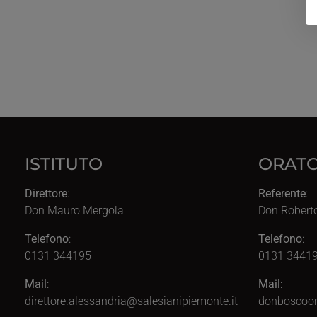
ISTITUTO
ORATO
Direttore
:
Referente
:
Don Mauro Mergola
Don Robert
Telefono
:
Telefono
:
0131 344195
0131 34419
Mail
:
Mail
:
direttore.alessandria@salesianipiemonte.it
donboscoor