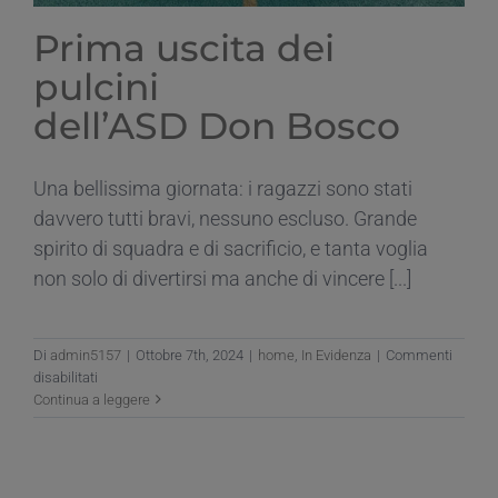
Prima uscita dei
pulcini
dell’ASD Don Bosco
Una bellissima giornata: i ragazzi sono stati
davvero tutti bravi, nessuno escluso. Grande
spirito di squadra e di sacrificio, e tanta voglia
non solo di divertirsi ma anche di vincere [...]
Di
admin5157
|
Ottobre 7th, 2024
|
home
,
In Evidenza
|
Commenti
su
disabilitati
Prima
Continua a leggere
uscita
dei
pulcini
dell’ASD Don Bosco