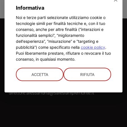
Informativa
Noi e terze parti selezionate utilizziamo cookie o
tecnologie simili per finalità tecniche e, con il tuo
consenso, anche per altre finalità (“interazioni e
ISTITUTO
funzionalità semplici”, “miglioramento
dell'esperienza”, “misurazione” e “targeting e
pubblicità”) come specificato nella
cookie policy
.
Direttore
:
Puoi liberamente prestare, rifiutare o revocare il tuo
Don Mauro Mergola
consenso, in qualsiasi momento.
Telefono
:
0131 344195
ACCETTA
RIFIUTA
Mail
:
direttore.alessandria@salesianipiemonte.it