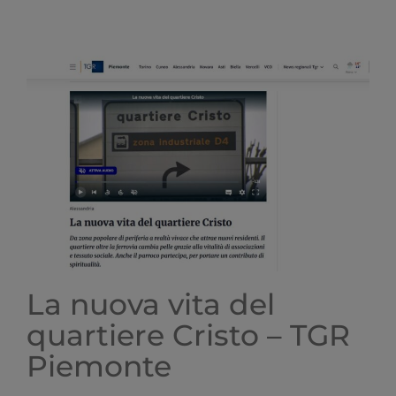
Bosco:
la
prima
festa
delle
scuole
“Risorsa
preziosa
per
l’intero
rione”
–
Il
Piccolo
La nuova vita del
quartiere Cristo – TGR
Piemonte