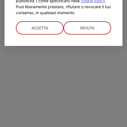
pubblicità”) come specificato nella
cookie policy
.
su
disabilitati
Puoi liberamente prestare, rifiutare o revocare il tuo
Cibo
Continua a leggere
consenso, in qualsiasi momento.
e
farmaci
per
ACCETTA
RIFIUTA
i
poveri
da
tre
chiese
del
quartiere
–
La
Stampa