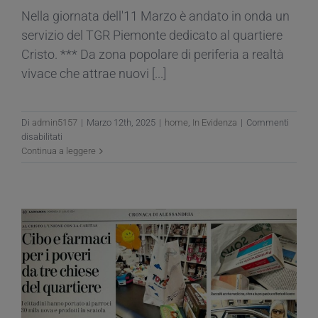
Nella giornata dell'11 Marzo è andato in onda un
servizio del TGR Piemonte dedicato al quartiere
Cristo. *** Da zona popolare di periferia a realtà
vivace che attrae nuovi [...]
Di
admin5157
|
Marzo 12th, 2025
|
home
,
In Evidenza
|
Commenti
su
disabilitati
La
Continua a leggere
nuova
vita
del
quartiere
Cristo
–
TGR
Piemonte