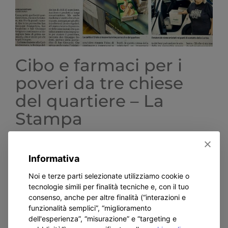
Cibo e farmaci per i
poveri da tre chiese
del quartiere – La
Stampa
Si riporta di seguito l'articolo apparso su La
Informativa
Stampa. *** È una carità, quella del quartiere
Cristo, che non fa rumore, ma c'è e fa grandi
Noi e terze parti selezionate utilizziamo cookie o
tecnologie simili per finalità tecniche e, con il tuo
numeri. Qui le [...]
consenso, anche per altre finalità (“interazioni e
funzionalità semplici”, “miglioramento
dell'esperienza”, “misurazione” e “targeting e
Di
admin5157
|
Luglio 22nd, 2024
|
home
,
In Evidenza
|
Commenti