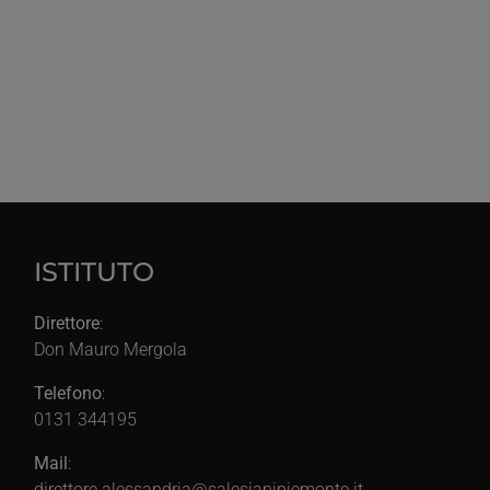
ISTITUTO
Direttore
:
Don Mauro Mergola
Telefono
:
0131 344195
Mail
:
direttore.alessandria@salesianipiemonte.it