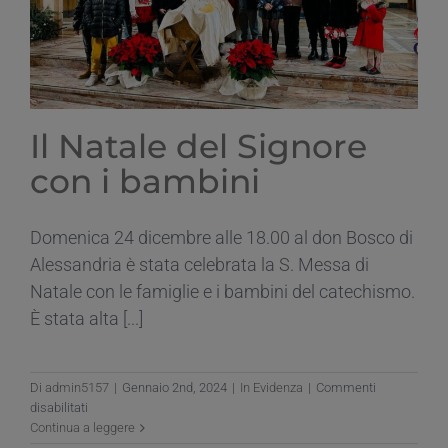
Il Natale del Signore
con i bambini
Domenica 24 dicembre alle 18.00 al don Bosco di
Alessandria è stata celebrata la S. Messa di
Natale con le famiglie e i bambini del catechismo.
È stata alta [...]
Di
admin5157
|
Gennaio 2nd, 2024
|
In Evidenza
|
Commenti
su
disabilitati
Il
Continua a leggere
Natale