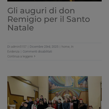
Gli auguri di don
Remigio per il Santo
Natale
Di
admin5157
|
Dicembre 23rd, 2025
|
home
,
In
su
Evidenza
|
Commenti disabilitati
Gli
Continua a leggere
auguri
di
don
Remigio
per
il
Santo
Natale