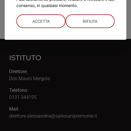
consenso, in qualsiasi momento.
ACCETTA
RIFIUTA
ISTITUTO
Direttore
:
Don Mauro Mergola
Telefono
:
0131 344195
Mail
:
direttore.alessandria@salesianipiemonte.it