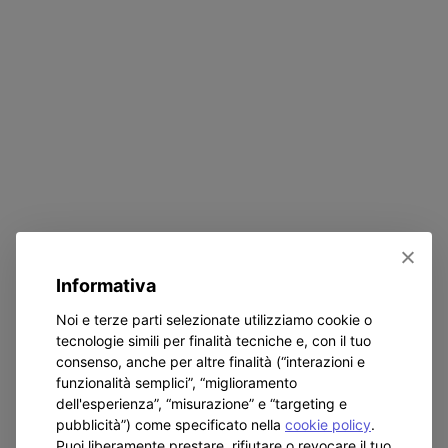
del
Signore
con
i
bambini
Informativa
Noi e terze parti selezionate utilizziamo cookie o
tecnologie simili per finalità tecniche e, con il tuo
consenso, anche per altre finalità (“interazioni e
funzionalità semplici”, “miglioramento
dell'esperienza”, “misurazione” e “targeting e
pubblicità”) come specificato nella
cookie policy
.
Puoi liberamente prestare, rifiutare o revocare il tuo