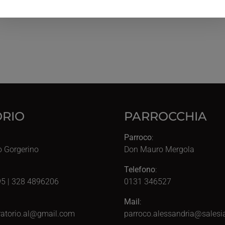
RIO
PARROCCHIA
Parroco
:
o Gorgerino
Don Mauro Mergola
Telefono
:
5 | 328 4896206
0131 346527
Mail
:
atorio.al@gmail.com
parroco.alessandria@salesia