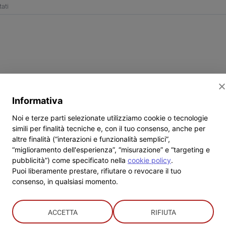
su
ati
Ad
Alessandria
c’è
il
Fiore
Solidale
–
Società
di
Informativa
San
Vincenzo
Noi e terze parti selezionate utilizziamo cookie o tecnologie
De
simili per finalità tecniche e, con il tuo consenso, anche per
Paoli
altre finalità (“interazioni e funzionalità semplici”,
“miglioramento dell'esperienza”, “misurazione” e “targeting e
pubblicità”) come specificato nella
cookie policy
.
Puoi liberamente prestare, rifiutare o revocare il tuo
consenso, in qualsiasi momento.
ACCETTA
RIFIUTA