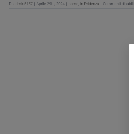
Di
admin5157
|
Aprile 29th, 2024
|
home
,
In Evidenza
|
Commenti disabilit