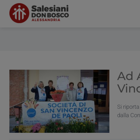
Salta
al
contenuto
Ad A
Vin
Si riporta
dalla Con