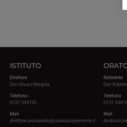
ISTITUTO
ORATO
Direttore
:
Referente
:
Don Mauro Mergola
Don Robert
Telefono
:
Telefono
:
0131 344195
0131 34419
Mail
:
Mail
:
direttore.alessandria@salesianipiemonte.it
donboscoor