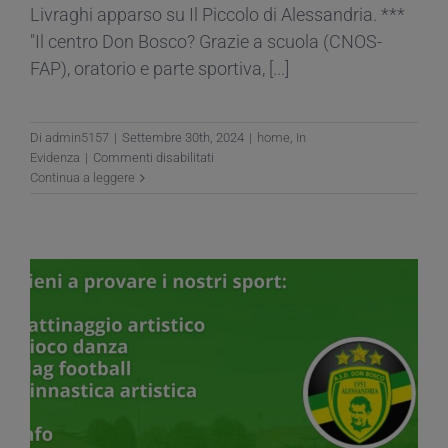
Livraghi apparso su Il Piccolo di Alessandria. ***
"Il centro Don Bosco? Grazie a scuola (CNOS-
FAP), oratorio e parte sportiva, [...]
Di
admin5157
|
Settembre 30th, 2024
|
home
,
In
su
Evidenza
|
Commenti disabilitati
Identità
Continua a leggere
di
valori
e
continuità:
qui
alla
Don
Bosco
un’esperienza
di
vita
–
Il