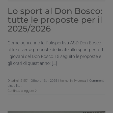
Lo sport al Don Bosco:
tutte le proposte per il
2025/2026
Come ogni anno la Polisportiva ASD Don Bosco
offre diverse proposte dedicate allo sport per tutti
i giovani del Don Bosco. Di seguito le proposte e
gli orari di quest'anno: [...]
Di
admin5157
|
Ottobre 13th, 2025
|
home
,
In Evidenza
|
Commenti
su
disabilitati
Lo
Continua a leggere
sport
al
Don
Bosco: