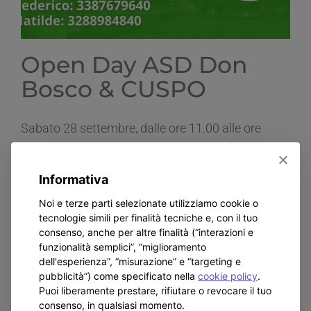
Piccolo
Open Day ASD Don
Bosco & CUSPO
Sabato 28 settembre, dalle ore 11.00 alle ore
16.00, al Centro Don Bosco di Alessandria si terrà
il primo “Open Day” , in collaborazione con il Cus
Informativa
Piemonte Orientale [...]
Noi e terze parti selezionate utilizziamo cookie o
tecnologie simili per finalità tecniche e, con il tuo
consenso, anche per altre finalità (“interazioni e
Di
admin5157
|
Settembre 20th, 2024
|
home
,
In
su
Evidenza
|
Commenti disabilitati
funzionalità semplici”, “miglioramento
Open
Continua a leggere
dell'esperienza”, “misurazione” e “targeting e
Day
pubblicità”) come specificato nella
cookie policy
.
ASD
Puoi liberamente prestare, rifiutare o revocare il tuo
Don
consenso, in qualsiasi momento.