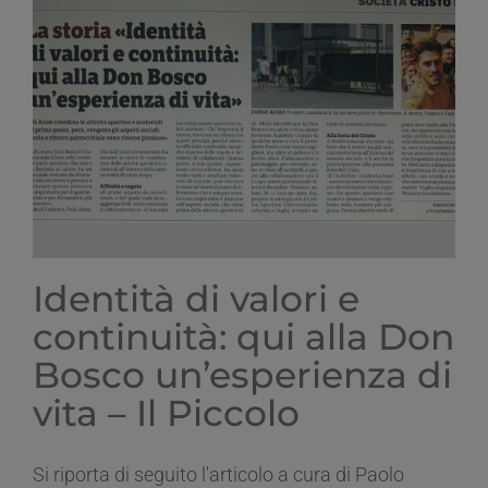
tutte
le
proposte
per
il
2025/2026
Identità di valori e
continuità: qui alla Don
Bosco un’esperienza di
vita – Il Piccolo
Si riporta di seguito l'articolo a cura di Paolo