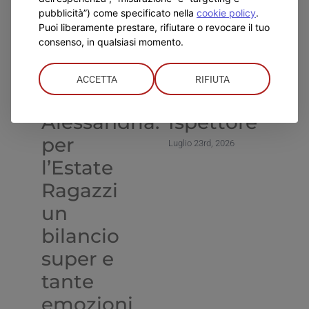
pubblicità”) come specificato nella
cookie policy
.
Puoi liberamente prestare, rifiutare o revocare il tuo
consenso, in qualsiasi momento.
Don
Visita del
L
ACCETTA
RIFIUTA
Bosco
nuovo
d
Alessandria:
Ispettore
I
per
d
Luglio 23rd, 2026
l’Estate
G
Ragazzi
D
un
Lug
bilancio
super e
tante
emozioni