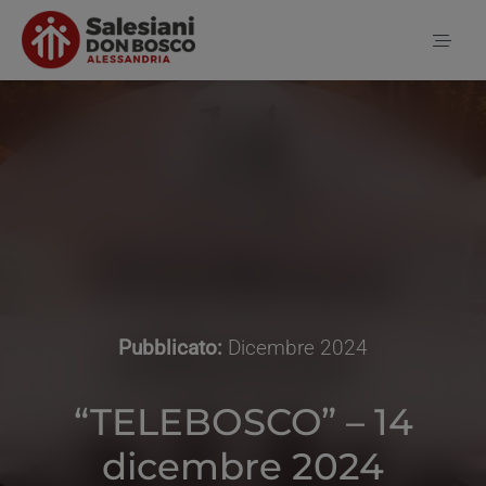
Salta
al
Toggl
contenuto
Naviga
Home
Notizie
Chi siamo
Pubblicato:
Dicembre 2024
Contatti
“TELEBOSCO” – 14
dicembre 2024