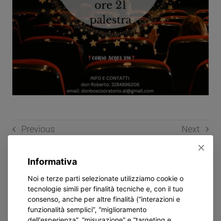
Previous
Next
Informativa
Related Posts
Noi e terze parti selezionate utilizziamo cookie o
tecnologie simili per finalità tecniche e, con il tuo
consenso, anche per altre finalità (“interazioni e
funzionalità semplici”, “miglioramento
dell'esperienza”, “misurazione” e “targeting e