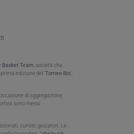
om
 Basket Team
, società che
a prima edizione del ‘
Torneo Bio
’,
, occasione di aggregazione,
sportiva sono messi
ionati, curiosi, giocatori. Le
nella locandina, “
che tu sia