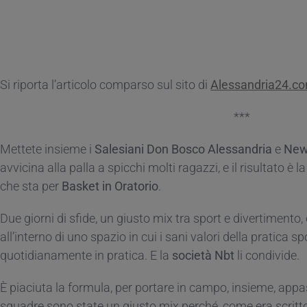
Si riporta l’articolo comparso sul sito di
Alessandria24.c
***
Mettete insieme i
Salesiani Don Bosco Alessandria
e
New
avvicina alla palla a spicchi molti ragazzi, e il risultato è l
che sta per
Basket in Oratorio
.
Due giorni di sfide, un giusto mix tra sport e divertimento
all’interno di uno spazio in cui i sani valori della pratica 
quotidianamente in pratica. E la
società Nbt
li condivide.
È piaciuta la formula, per portare in campo, insieme, appass
squadre sono state un giusto mix perché, come era scritto 