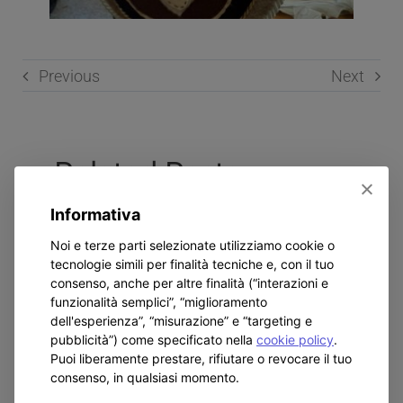
Previous
Next
Related Posts
Informativa
Noi e terze parti selezionate utilizziamo cookie o
tecnologie simili per finalità tecniche e, con il tuo
consenso, anche per altre finalità (“interazioni e
funzionalità semplici”, “miglioramento
dell'esperienza”, “misurazione” e “targeting e
Don
Visita del
L
pubblicità”) come specificato nella
cookie policy
.
Puoi liberamente prestare, rifiutare o revocare il tuo
Bosco
nuovo
d
consenso, in qualsiasi momento.
Alessandria:
Ispettore
I