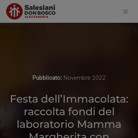
Salta
al
Toggl
contenuto
Naviga
Home
Notizie
Pubblicato:
Novembre 2022
Chi siamo
Festa dell’Immacolata:
raccolta fondi del
Contatti
laboratorio Mamma
Margherita con