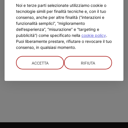
cooperazione
Noi e terze parti selezionate utilizziamo cookie o
tra
tecnologie simili per finalità tecniche e, con il tuo
laici
consenso, anche per altre finalità (“interazioni e
che
funzionalità semplici”, “miglioramento
diventa
dell'esperienza”, “misurazione” e “targeting e
missione
pubblicità”) come specificato nella
cookie policy
.
tra
Puoi liberamente prestare, rifiutare o revocare il tuo
i
consenso, in qualsiasi momento.
giovani
ACCETTA
RIFIUTA