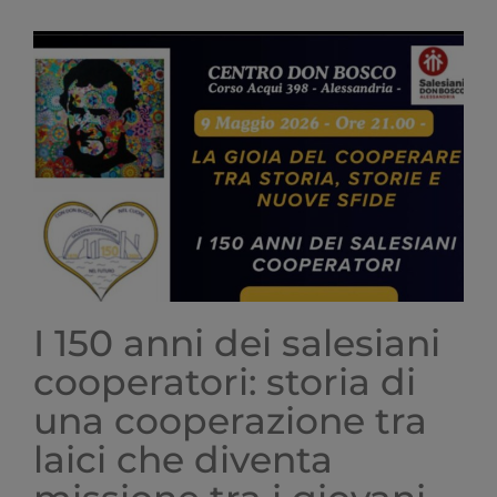
dei
Salesiani
Cooperatori:
al
centro
cultura,
scuola
e
ascolto
–
La
Stampa
I 150 anni dei salesiani
cooperatori: storia di
una cooperazione tra
laici che diventa