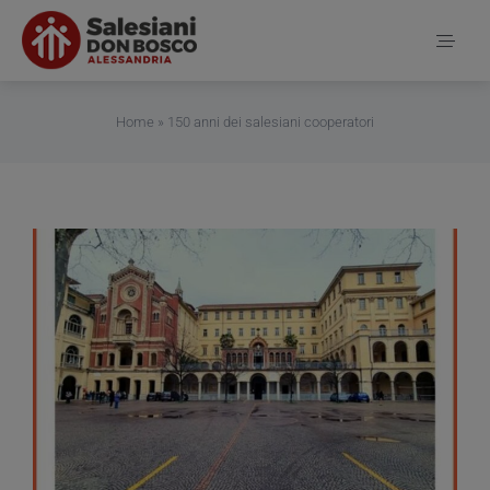
Salta
al
Toggl
contenuto
Naviga
Home
Home
»
150 anni dei salesiani cooperatori
Notizie
Chi siamo
Contatti