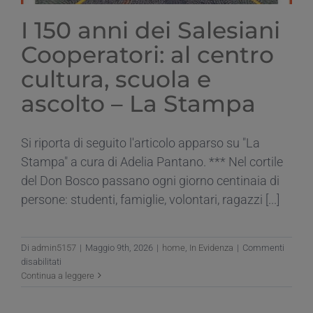
I 150 anni dei Salesiani
Cooperatori: al centro
cultura, scuola e
ascolto – La Stampa
Si riporta di seguito l'articolo apparso su "La
Stampa" a cura di Adelia Pantano. *** Nel cortile
del Don Bosco passano ogni giorno centinaia di
persone: studenti, famiglie, volontari, ragazzi [...]
Di
admin5157
|
Maggio 9th, 2026
|
home
,
In Evidenza
|
Commenti
su
disabilitati
I
Continua a leggere
150
anni