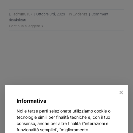
Di
admin5157
|
Ottobre 3rd, 2023
|
In Evidenza
|
Commenti
su
disabilitati
I
Continua a leggere
Don
Bosco
Bears
Flag
alle
finali
Nazionali
del
Trofeo
Coni
2023
Informativa
Noi e terze parti selezionate utilizziamo cookie o
tecnologie simili per finalità tecniche e, con il tuo
consenso, anche per altre finalità (“interazioni e
funzionalità semplici”, “miglioramento