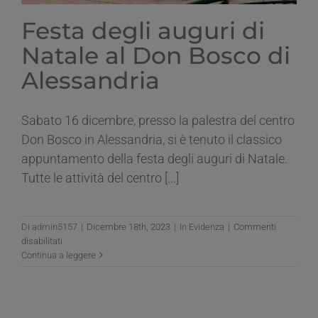
Festa degli auguri di
Natale al Don Bosco di
Alessandria
Sabato 16 dicembre, presso la palestra del centro
Don Bosco in Alessandria, si è tenuto il classico
appuntamento della festa degli auguri di Natale.
Tutte le attività del centro [...]
Di
admin5157
|
Dicembre 18th, 2023
|
In Evidenza
|
Commenti
su
disabilitati
Festa
Continua a leggere
degli
auguri
di
Natale