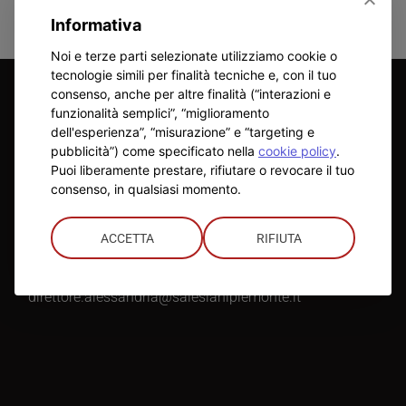
Informativa
Noi e terze parti selezionate utilizziamo cookie o
tecnologie simili per finalità tecniche e, con il tuo
consenso, anche per altre finalità (“interazioni e
ISTITUTO
funzionalità semplici”, “miglioramento
dell'esperienza”, “misurazione” e “targeting e
pubblicità”) come specificato nella
cookie policy
.
Direttore
:
Puoi liberamente prestare, rifiutare o revocare il tuo
Don Mauro Mergola
consenso, in qualsiasi momento.
Telefono
:
0131 344195
ACCETTA
RIFIUTA
Mail
:
direttore.alessandria@salesianipiemonte.it