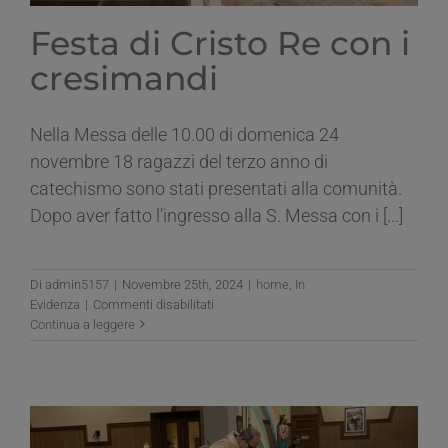
Festa di Cristo Re con i
cresimandi
Nella Messa delle 10.00 di domenica 24
novembre 18 ragazzi del terzo anno di
catechismo sono stati presentati alla comunità.
Dopo aver fatto l'ingresso alla S. Messa con i [...]
Di
admin5157
|
Novembre 25th, 2024
|
home
,
In
su
Evidenza
|
Commenti disabilitati
Festa
Continua a leggere
di
Cristo
Re
con
i
cresimandi