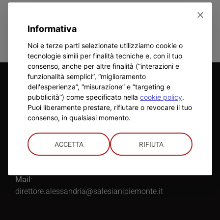
Informativa
Noi e terze parti selezionate utilizziamo cookie o
tecnologie simili per finalità tecniche e, con il tuo
consenso, anche per altre finalità (“interazioni e
funzionalità semplici”, “miglioramento
dell'esperienza”, “misurazione” e “targeting e
ISTITUTO
pubblicità”) come specificato nella
cookie policy
.
Puoi liberamente prestare, rifiutare o revocare il tuo
Direttore
:
consenso, in qualsiasi momento.
Don Mauro Mergola
ACCETTA
RIFIUTA
Telefono
:
0131 344195
Mail
:
direttore.alessandria@salesianipiemonte.it