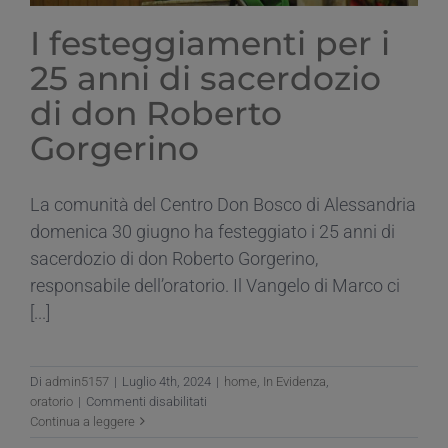
I festeggiamenti per i
25 anni di sacerdozio
di don Roberto
Gorgerino
La comunità del Centro Don Bosco di Alessandria
domenica 30 giugno ha festeggiato i 25 anni di
sacerdozio di don Roberto Gorgerino,
responsabile dell’oratorio. Il Vangelo di Marco ci
[...]
Di
admin5157
|
Luglio 4th, 2024
|
home
,
In Evidenza
,
su
oratorio
|
Commenti disabilitati
I
Continua a leggere
festeggiamenti