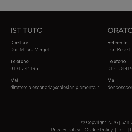
ISTITUTO
ORATO
Direttore
:
Referente
:
Don Mauro Mergola
Don Robert
Telefono
:
Telefono
:
0131 344195
0131 34419
Mail
:
Mail
:
direttore.alessandria@salesianipiemonte.it
donboscoor
© Copyright 2026 | San G
Privacy Policy
|
Cookie Policy
|
DPO
|
T