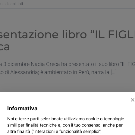
su
i disabilitati
Presentazione
libro
“Nessuno
può
sentazione libro “IL FIG
camminare
per
ca
te”
3 dicembre Nadia Creca ha presentato il suo libro “IL FI
 di Alessandria; è ambientato in Perù, narra la [...]
su
Presentazione
Informativa
ibro
IL
Noi e terze parti selezionate utilizziamo cookie o tecnologie
FIGLIO
simili per finalità tecniche e, con il tuo consenso, anche per
DEL
altre finalità (“interazioni e funzionalità semplici”,