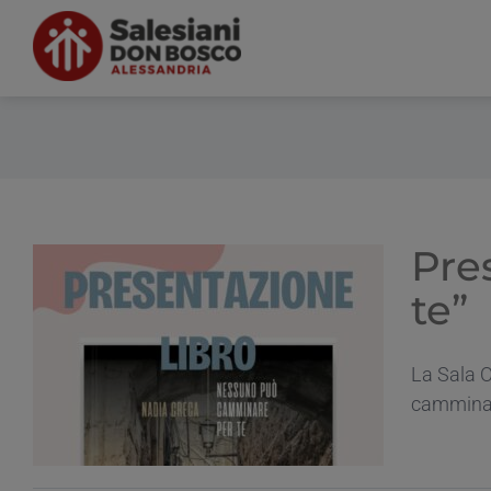
Salta
al
contenuto
Pre
te”
La Sala O
camminare