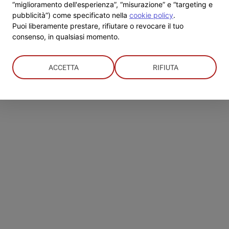
SOLE”
“miglioramento dell'esperienza”, “misurazione” e “targeting e
i
pubblicità”) come specificato nella
cookie policy
.
Nadia
Puoi liberamente prestare, rifiutare o revocare il tuo
Creca
consenso, in qualsiasi momento.
ACCETTA
RIFIUTA