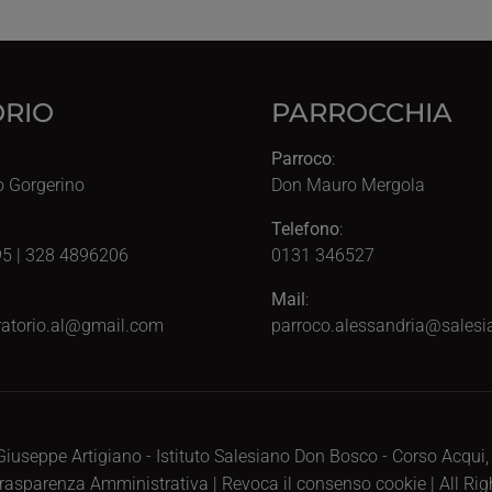
RIO
PARROCCHIA
Parroco
:
o Gorgerino
Don Mauro Mergola
Telefono
:
5 | 328 4896206
0131 346527
Mail
:
atorio.al@gmail.com
parroco.alessandria@salesia
iuseppe Artigiano - Istituto Salesiano Don Bosco - Corso Acqui
rasparenza Amministrativa
|
Revoca il consenso cookie
| All Ri