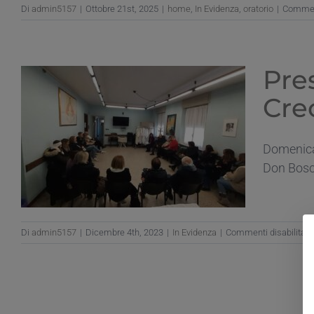
Di
admin5157
|
Ottobre 21st, 2025
|
home
,
In Evidenza
,
oratorio
|
Comment
Pre
Cre
Domenica 
Don Bosco
Di
admin5157
|
Dicembre 4th, 2023
|
In Evidenza
|
Commenti disabilitati
l
“