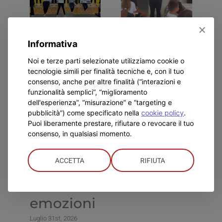
Don
Visita del
L
Informativa
Bosco
nuovo
d
Noi e terze parti selezionate utilizziamo cookie o
Alessandria:
Ispettore
I
tecnologie simili per finalità tecniche e, con il tuo
consenso, anche per altre finalità (“interazioni e
per
d
Luglio 23rd, 2026
funzionalità semplici”, “miglioramento
l’Estate
G
dell'esperienza”, “misurazione” e “targeting e
pubblicità”) come specificato nella
cookie policy
.
Ragazzi
D
Puoi liberamente prestare, rifiutare o revocare il tuo
consenso, in qualsiasi momento.
un
Lug
bilancio
ACCETTA
RIFIUTA
super e
tante
emozioni
Luglio 31st, 2026