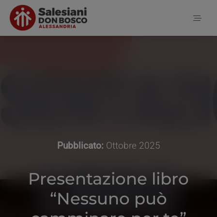
Salta
al
Toggl
contenuto
Naviga
Home
Notizie
Chi siamo
Pubblicato:
Ottobre 2025
Presentazione libro
Contatti
“Nessuno può