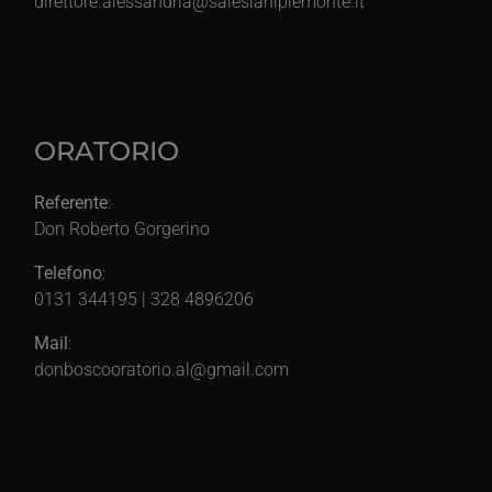
direttore.alessandria@salesianipiemonte.it
ORATORIO
Referente
:
Don Roberto Gorgerino
Telefono
:
0131 344195 | 328 4896206
Mail
:
donboscooratorio.al@gmail.com