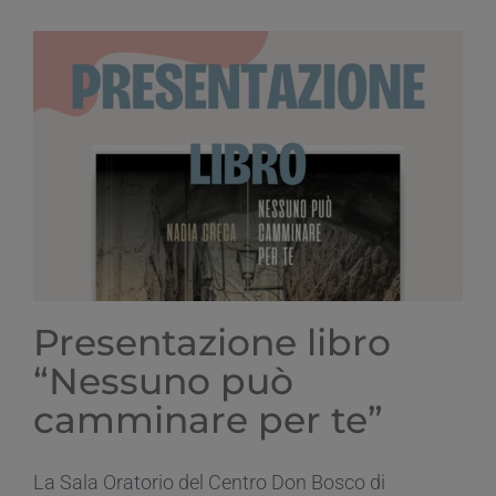
è
per
Simona:
la
raccolta
fondi
aiuta
le
future
ballerine
–
La
Stampa
Presentazione libro
“Nessuno può
camminare per te”
La Sala Oratorio del Centro Don Bosco di