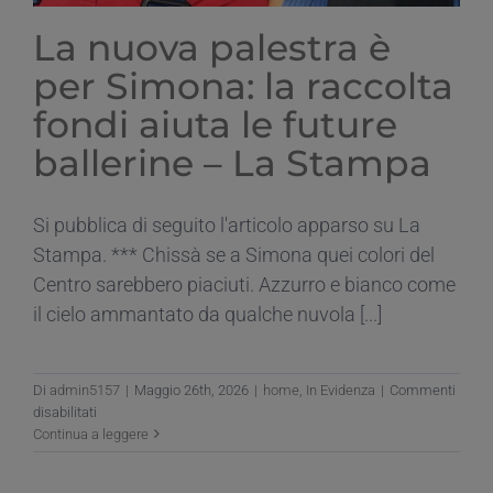
La nuova palestra è
per Simona: la raccolta
fondi aiuta le future
ballerine – La Stampa
Si pubblica di seguito l'articolo apparso su La
Stampa. *** Chissà se a Simona quei colori del
Centro sarebbero piaciuti. Azzurro e bianco come
il cielo ammantato da qualche nuvola [...]
Di
admin5157
|
Maggio 26th, 2026
|
home
,
In Evidenza
|
Commenti
su
disabilitati
La
Continua a leggere
nuova
palestra