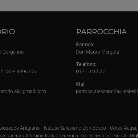
RIO
PARROCCHIA
Parroco
:
o Gorgerino
Don Mauro Mergola
Telefono
:
5 | 328 4896206
0131 346527
Mail
:
atorio.al@gmail.com
parroco.alessandria@salesia
iuseppe Artigiano - Istituto Salesiano Don Bosco - Corso Acqui
rasparenza Amministrativa
|
Revoca il consenso cookie
| All Ri