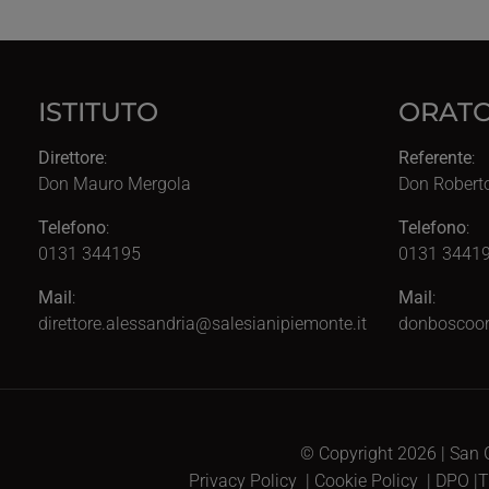
ISTITUTO
ORATO
Direttore
:
Referente
:
Don Mauro Mergola
Don Robert
Telefono
:
Telefono
:
0131 344195
0131 34419
Mail
:
Mail
:
direttore.alessandria@salesianipiemonte.it
donboscoor
© Copyright 2026 | San G
Privacy Policy
|
Cookie Policy
|
DPO
|
T