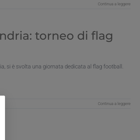
Continua a leggere
dria: torneo di flag
, si è svolta una giornata dedicata al flag football.
Continua a leggere