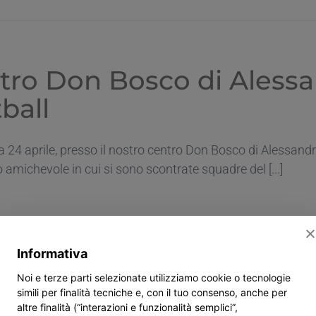
u
rneo
°
emorial
olucci
tro Don Bosco di Alessan
omenico”
ball
24 aprile, presso il nostro centro Don Bosco di Alessandria
 amichevole in cui si sono scontrate squadre del [...]
Informativa
Noi e terze parti selezionate utilizziamo cookie o tecnologie
simili per finalità tecniche e, con il tuo consenso, anche per
altre finalità (“interazioni e funzionalità semplici”,