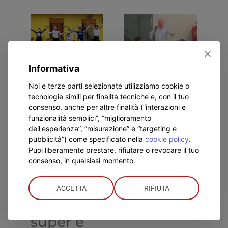
Informativa
Don
Visita del
L
Noi e terze parti selezionate utilizziamo cookie o
tecnologie simili per finalità tecniche e, con il tuo
Bosco
nuovo
d
consenso, anche per altre finalità (“interazioni e
Alessandria:
Ispettore
I
funzionalità semplici”, “miglioramento
dell'esperienza”, “misurazione” e “targeting e
per
d
Luglio 23rd, 2026
pubblicità”) come specificato nella
cookie policy
.
Puoi liberamente prestare, rifiutare o revocare il tuo
l’Estate
G
consenso, in qualsiasi momento.
Ragazzi
D
un
Lug
ACCETTA
RIFIUTA
bilancio
super e