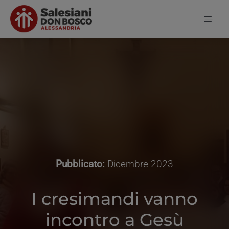
Salta
al
Toggl
contenuto
Naviga
Home
Notizie
Chi siamo
Pubblicato:
Dicembre 2023
Contatti
I cresimandi vanno
incontro a Gesù