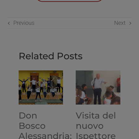
Previous
Next
Related Posts
Don
Visita del
L
Bosco
nuovo
d
Alessandria:
Ispettore
I