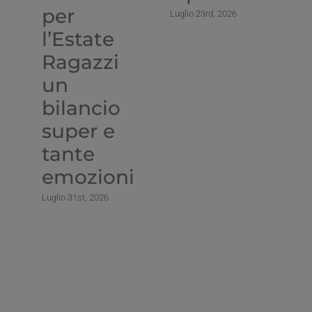
per
d
Luglio 23rd, 2026
l’Estate
G
Ragazzi
D
un
Lug
bilancio
super e
tante
emozioni
Luglio 31st, 2026