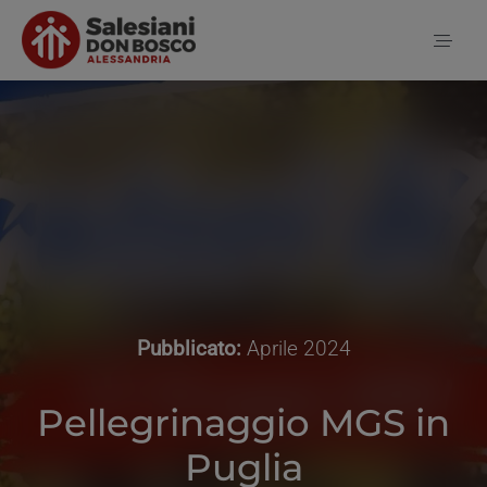
Salta
al
Toggl
contenuto
Naviga
Home
Notizie
Chi siamo
Pubblicato:
Aprile 2024
Contatti
Pellegrinaggio MGS in
Puglia