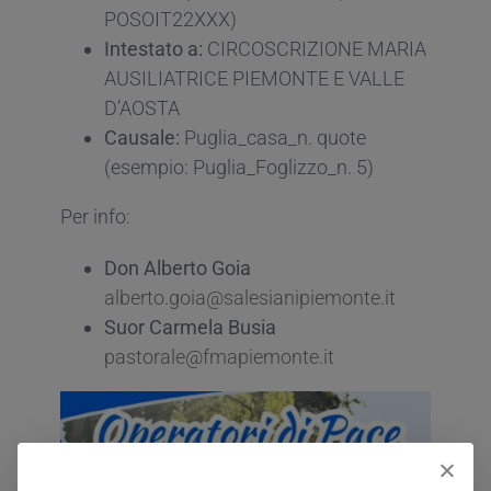
POSOIT22XXX)
Intestato a:
CIRCOSCRIZIONE MARIA
AUSILIATRICE PIEMONTE E VALLE
D’AOSTA
Causale:
Puglia_casa_n. quote
(esempio: Puglia_Foglizzo_n. 5)
Per info:
Don Alberto Goia
alberto.goia@salesianipiemonte.it
Suor Carmela Busia
pastorale@fmapiemonte.it