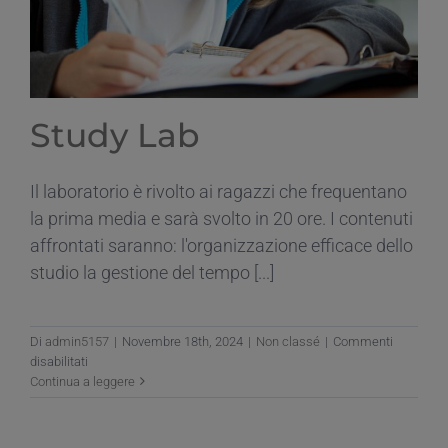
Study Lab
Il laboratorio è rivolto ai ragazzi che frequentano
la prima media e sarà svolto in 20 ore. I contenuti
affrontati saranno: l'organizzazione efficace dello
studio la gestione del tempo [...]
Di
admin5157
|
Novembre 18th, 2024
|
Non classé
|
Commenti
su
disabilitati
Study
Continua a leggere
Lab