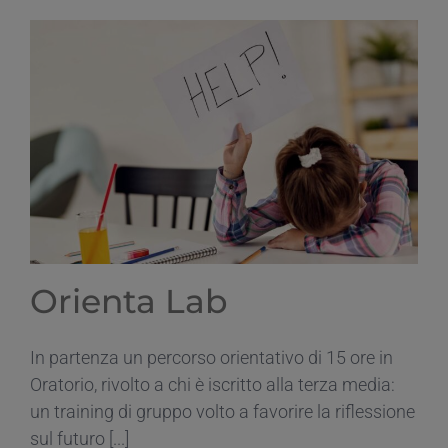
salone
orientativo
Open
For
Future
Orienta Lab
In partenza un percorso orientativo di 15 ore in
Oratorio, rivolto a chi è iscritto alla terza media:
un training di gruppo volto a favorire la riflessione
sul futuro [...]