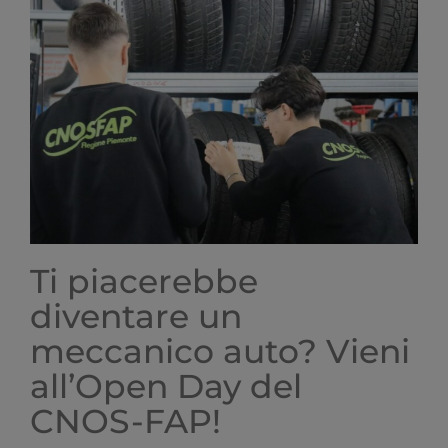
del
Vangelo
ai
ragazzi
del
Catechismo
Ti piacerebbe
diventare un
meccanico auto? Vieni
all’Open Day del
CNOS-FAP!