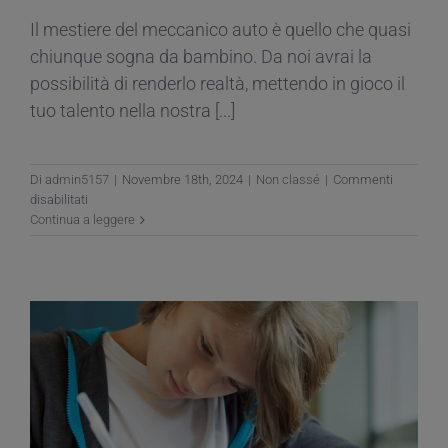
Il mestiere del meccanico auto è quello che quasi
chiunque sogna da bambino. Da noi avrai la
possibilità di renderlo realtà, mettendo in gioco il
tuo talento nella nostra [...]
Di
admin5157
|
Novembre 18th, 2024
|
Non classé
|
Commenti
su
disabilitati
Ti
Continua a leggere
piacerebbe
diventare
un
meccanico
auto?
Vieni
all’Open
Day
del
CNOS-
FAP!