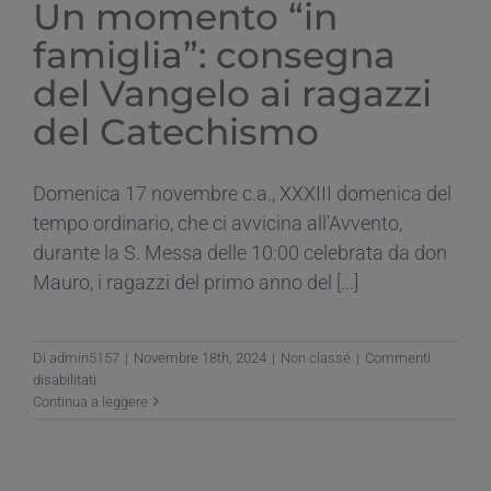
Un momento “in
famiglia”: consegna
del Vangelo ai ragazzi
del Catechismo
Domenica 17 novembre c.a., XXXIII domenica del
tempo ordinario, che ci avvicina all’Avvento,
durante la S. Messa delle 10:00 celebrata da don
Mauro, i ragazzi del primo anno del [...]
Di
admin5157
|
Novembre 18th, 2024
|
Non classé
|
Commenti
su
disabilitati
Un
Continua a leggere
momento
“in
famiglia”:
consegna