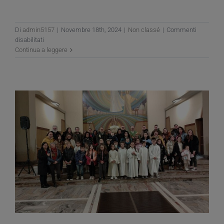
Di
admin5157
|
Novembre 18th, 2024
|
Non classé
|
Commenti
su
disabilitati
Orienta
Continua a leggere
Lab