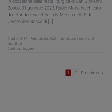
In occasione della festa liturgica di San Giovanni
Bosco, 31 gennaio 2023, Radio Maria ha chiesto
di diffondere via etere la S. Messa delle 8 dal
Centro don Bosco di [...]
Di
admin5157
|
Febbraio 1st, 2023
|
Non classé
|
Commenti
su
disabilitati
Il
Continua a leggere
Don
Bosco
di
Alessandria
1
2
Prossimo
su
Radio
Maria