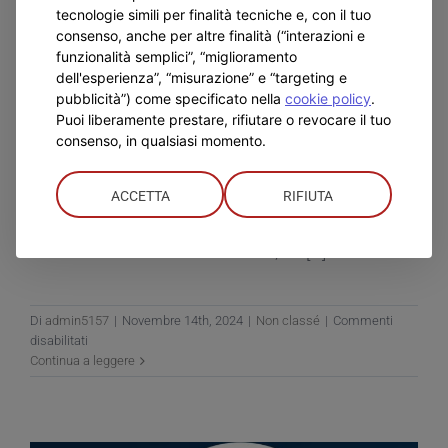
tecnologie simili per finalità tecniche e, con il tuo
consenso, anche per altre finalità (“interazioni e
funzionalità semplici”, “miglioramento
Una lettera dal futuro:
dell'esperienza”, “misurazione” e “targeting e
pubblicità”) come specificato nella
cookie policy
.
IC Carducci Vochieri
Puoi liberamente prestare, rifiutare o revocare il tuo
consenso, in qualsiasi momento.
Il pomeriggio del 13 novembre all'IC Carducci
Vochieri è stato un momento speciale per i
ACCETTA
RIFIUTA
ragazzi delle classi terze. Abbiamo chiesto loro di
scrivere una *lettera dal futuro*, un [...]
Di
admin5157
|
Novembre 14th, 2024
|
Non classé
|
Commenti
su
disabilitati
Una
Continua a leggere
lettera
dal
futuro:
IC