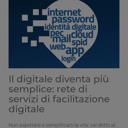
Carducci
Vochieri
Il digitale diventa più
semplice: rete di
servizi di facilitazione
digitale
Non aspettare a semplificarti la vita: vai dritto al