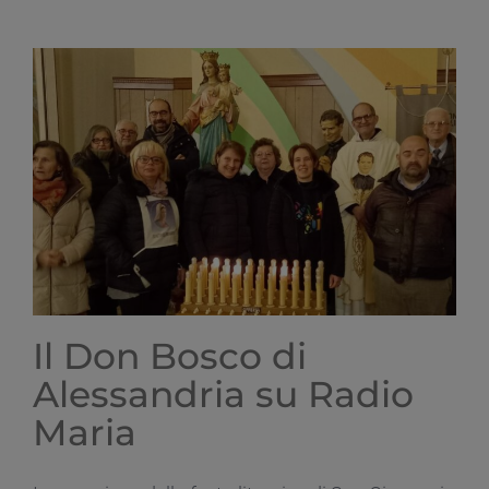
festa
di
Don
Bosco
–
31
gennaio
2023
Il Don Bosco di
Alessandria su Radio
Maria