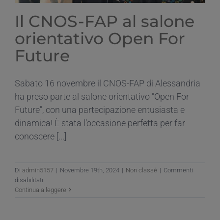
Il CNOS-FAP al salone
orientativo Open For
Future
Sabato 16 novembre il CNOS-FAP di Alessandria
ha preso parte al salone orientativo "Open For
Future", con una partecipazione entusiasta e
dinamica! È stata l’occasione perfetta per far
conoscere [...]
Di
admin5157
|
Novembre 19th, 2024
|
Non classé
|
Commenti
su
disabilitati
Il
Continua a leggere
CNOS-
FAP
al