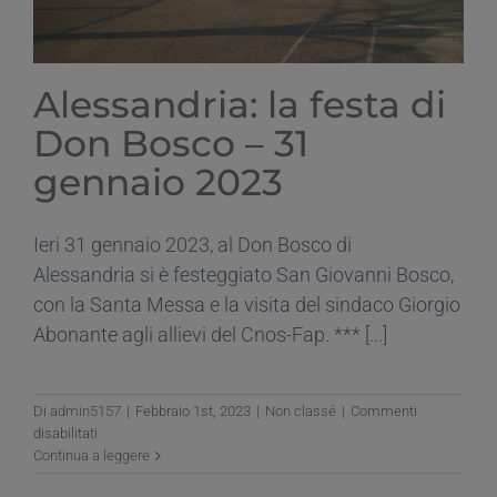
Alessandria: la festa di
Don Bosco – 31
gennaio 2023
Ieri 31 gennaio 2023, al Don Bosco di
Alessandria si è festeggiato San Giovanni Bosco,
con la Santa Messa e la visita del sindaco Giorgio
Abonante agli allievi del Cnos-Fap. *** [...]
Di
admin5157
|
Febbraio 1st, 2023
|
Non classé
|
Commenti
su
disabilitati
Alessandria:
Continua a leggere
la